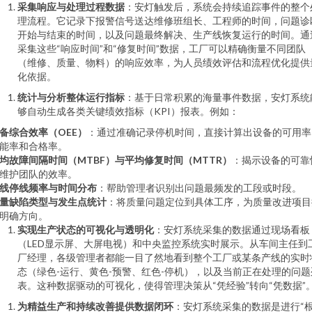
采集响应与处理过程数据
：安灯触发后，系统会持续追踪事件的整个
理流程。它记录下报警信号送达维修班组长、工程师的时间，问题诊
开始与结束的时间，以及问题最终解决、生产线恢复运行的时间。通
采集这些“响应时间”和“修复时间”数据，工厂可以精确衡量不同团队
（维修、质量、物料）的响应效率，为人员绩效评估和流程优化提供
化依据。
统计与分析整体运行指标
：基于日常积累的海量事件数据，安灯系统
够自动生成各类关键绩效指标（KPI）报表。例如：
备综合效率（OEE）
：通过准确记录停机时间，直接计算出设备的可用率
能率和合格率。
均故障间隔时间（MTBF）与平均修复时间（MTTR）
：揭示设备的可靠
维护团队的效率。
线停线频率与时间分布
：帮助管理者识别出问题最频发的工段或时段。
量缺陷类型与发生点统计
：将质量问题定位到具体工序，为质量改进项目
明确方向。
实现生产状态的可视化与透明化
：安灯系统采集的数据通过现场看板
（LED显示屏、大屏电视）和中央监控系统实时展示。从车间主任到
厂经理，各级管理者都能一目了然地看到整个工厂或某条产线的实时
态（绿色-运行、黄色-预警、红色-停机），以及当前正在处理的问题
表。这种数据驱动的可视化，使得管理决策从“凭经验”转向“凭数据”
为精益生产和持续改善提供数据闭环
：安灯系统采集的数据是进行“