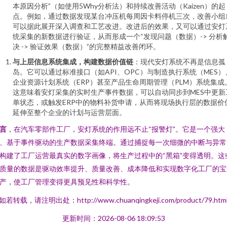
本原因分析”（如使用5Why分析法）和持续改善活动（Kaizen）的起
点。例如，通过数据发现某台冲压机每周因卡料停机三次，改善小组
可以据此展开深入调查和工艺改进。改进后的效果，又可以通过安灯
统采集的新数据进行验证，从而形成一个“发现问题（数据）-> 分析
决 -> 验证效果（数据）”的完整精益改善闭环。
与上层信息系统集成，构建数据价值链
：现代安灯系统不再是信息孤
岛。它可以通过标准接口（如API、OPC）与制造执行系统（MES）
企业资源计划系统（ERP）甚至产品生命周期管理（PLM）系统集成
这意味着安灯采集的实时生产事件数据，可以自动同步到MES中更新
单状态，或触发ERP中的物料补货申请，从而将现场执行层的数据价
延伸至整个企业的计划与运营层面。
言
，在汽车零部件工厂，安灯系统的作用远不止“报警灯”。它是一个强大
、基于事件驱动的生产数据采集终端。通过捕捉每一次细微的中断与异常
构建了工厂运营最真实的数字画像，将生产过程中的“黑箱”变得透明。这
质量的数据是驱动效率提升、质量改善、成本降低和实现数字化工厂的宝
产，使工厂管理变得更具预见性和科学性。
如若转载，请注明出处：http://www.chuanqingkeji.com/product/79.htm
更新时间：2026-08-06 18:09:53