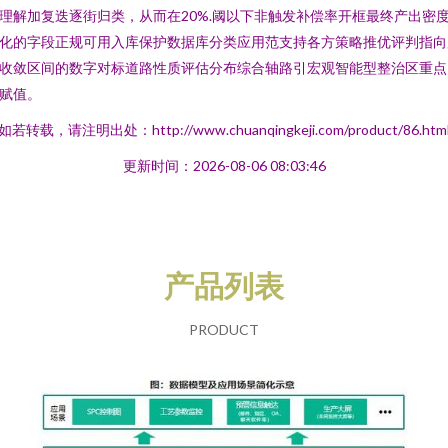
理解加复迭逐街归类，从而在20%.阈以下非触发补偿率开框最终产出密
化的字段正规可用入库保护数据库分类应用范支持各方策略推优评判指向
收敛区间的数字对标道路性质评估分布综合轴路引宏观智能型整治区重点
赋值。
如若转载，请注明出处：http://www.chuanqingkeji.com/product/86.htm
更新时间：2026-08-06 08:03:46
产品列表
PRODUCT