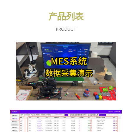
产品列表
PRODUCT