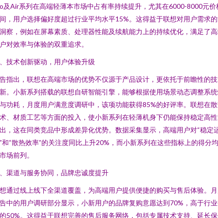
ro及Air系列在高端轻薄本市场中占有率持续提升，尤其在6000-8000元价
间，用户选择偏好度超过行业平均水平15%。这得益于联想对用户需求的
洞察，例如在屏幕素质、处理器性能及续航能力上的持续优化，满足了高
户对效率与体验的双重追求。
、技术创新驱动，用户体验升级
告指出，联想在高端市场的优势不仅源于产品设计，更依托于前瞻性的技
新。小新系列搭载的联想自研智能引擎，能够根据使用场景动态调整系统
与功耗，月度用户满意度调研中，该项功能获得85%的好评率。联想在散
术、材质工艺等方面的投入，使小新系列在轻薄机身下仍能保持稳定高性
出，这在同类竞品中形成差异化优势。数据采集显示，高端用户对“稳定
”和“散热效率”的关注度同比上升20%，而小新系列在这些指标上的得分
市场前列。
、渠道与服务协同，品牌忠诚度提升
想通过线上线下全渠道覆盖，为高端用户提供便捷的购买与售后体验。月
告中的用户调研部分显示，小新用户的品牌复购意愿达到70%，高于行业
的50%。这得益于联想完善的售后服务网络，包括专属技术支持、延长保