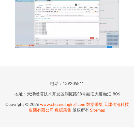
电话：1392058**
地址：天津经济技术开发区洞庭路58号融汇大厦融汇-806
Copyright © 2026
www.chuanqingkeji.com
数据采集
天津传清科技
集团有限公司
数据采集
版权所有
Sitemap