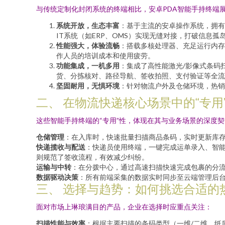
与传统定制化封闭系统的终端相比，安卓PDA智能手持终端
系统开放，生态丰富
：基于主流的安卓操作系统，拥有
IT系统（如ERP、OMS）实现无缝对接，打破信息孤
性能强大，体验流畅
：搭载多核处理器、充足运行内存
作人员的培训成本和使用疲劳。
功能集成，一机多用
：集成了高性能激光/影像式条码扫描
货、分拣核对、路径导航、签收拍照、支付验证等全流
坚固耐用，无惧环境
：针对物流户外及仓储环境，热销
二、 在物流快递核心场景中的“专用
这些智能手持终端的“专用”性，体现在其与业务场景的深度
仓储管理
：在入库时，快速批量扫描商品条码，实时更新库存
快递揽收与配送
：快递员使用终端，一键完成运单录入、智能
则规范了签收流程，有效减少纠纷。
运输与中转
：在分拨中心，通过高速扫描快速完成包裹的分流
数据驱动决策
：所有前端采集的数据实时同步至云端管理后
三、 选择与趋势：如何挑选合适的
面对市场上琳琅满目的产品，企业在选择时应重点关注：
扫描性能与效率
：根据主要扫描的条码类型（一维/二维、纸