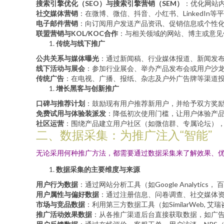
搜索引擎优化（SEO）与搜索引擎营销（SEM）
：优化网站内
社交媒体营销
：在微博、微信、抖音、小红书、LinkedI
电子邮件营销
：向订阅用户发送产品资讯、促销信息或个性
联盟营销与KOL/KOC合作
：与相关领域的网站、博主或意见
传统与线下推广
公共关系与媒体曝光
：通过新闻稿、行业媒体报道、新闻发
线下活动与展会
：参加行业展会、举办产品发布会或用户沙
传统广告
：在电视、广播、报纸、杂志及户外广告牌等渠道
增长黑客与创新推广
口碑与推荐计划
：鼓励现有用户推荐新用户，并给予双方奖
免费试用与体验装派发
：降低初次使用门槛，让用户体验产
社区运营
：围绕产品建立用户社区（如微信群、专属论坛）
二、数据采集：为推广注入“智能”
无论采用何种推广方法，都需要通过数据采集来了解效果、
数据采集的主要维度与来源
用户行为数据
：通过网站分析工具（如Google Analyt
用户属性与偏好数据
：通过注册信息、问卷调查、社交媒体资料
市场与竞品数据
：利用第三方数据工具（如SimilarWeb
推广活动效果数据
：从各推广渠道后台直接获取数据，如广告