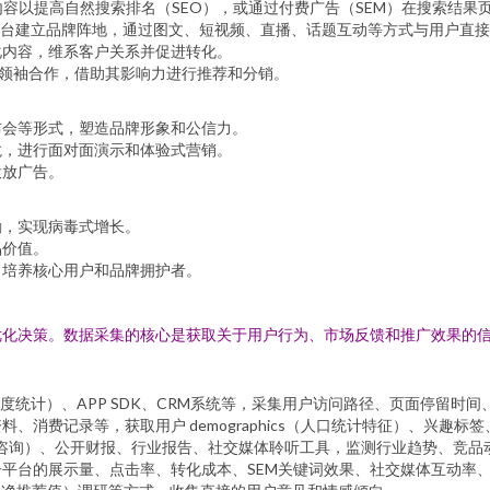
容以提高自然搜索排名（SEO），或通过付费广告（SEM）在搜索结果
n等平台建立品牌阵地，通过图文、短视频、直播、话题互动等方式与用户直
化内容，维系客户关系并促进转化。
领袖合作，借助其影响力进行推荐和分销。
布会等形式，塑造品牌形象和公信力。
龙，进行面对面演示和体验式营销。
投放广告。
励，实现病毒式增长。
品价值。
，培养核心用户和品牌拥护者。
优化决策。数据采集的核心是获取关于用户行为、市场反馈和推广效果的
ics， 百度统计）、APP SDK、CRM系统等，采集用户访问路径、页面停
、消费记录等，获取用户 demographics（人口统计特征）、兴趣标
, 艾瑞咨询）、公开财报、行业报告、社交媒体聆听工具，监测行业趋势、竞
平台的展示量、点击率、转化成本、SEM关键词效果、社交媒体互动率