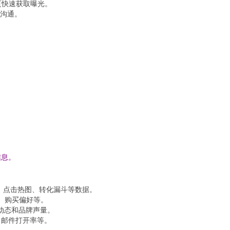
页快速获取曝光。
接沟通。
信息。
留时间、点击热图、转化漏斗等数据。
签、购买偏好等。
品动态和品牌声量。
、邮件打开率等。